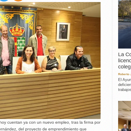
EXPERIENCIA
IN MEMORIAM
MEMORIA RECUPERA
UN MINUTO EN EL
MUSEO
VARIOS
La Co
licen
coleg
Roberto
El Ayun
deficie
trabajo
hoy cuentan ya con un nuevo empleo, tras la firma por
Hernández, del proyecto de emprendimiento que