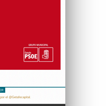
TER
por el @Getafecapital.