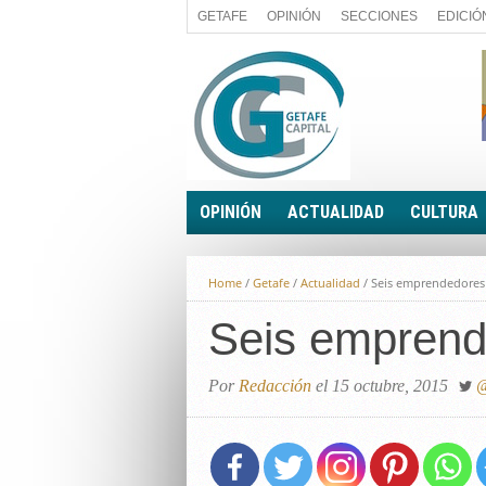
GETAFE
OPINIÓN
SECCIONES
EDICIÓ
OPINIÓN
ACTUALIDAD
CULTURA
A FIN DE CUENTAS
POLÍTICA
Home
/
Getafe
/
Actualidad
/
Seis emprendedores 
PALABRA DE CONCEJAL
ECONOMÍA
LA PIEDRA DE SÍSIFO
Seis emprende
SOCIEDAD
EL SACAPUNTAS
BREVES
TODAS LAS BANDERAS
Por
Redacción
el 15 octubre, 2015
@
ROTAS
EL RINCÓN DEL LECTOR