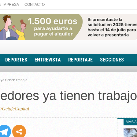
N IMPRESA
CONTACTO
DEPORTES
ENTREVISTA
REPORTAJE
SECCIONES
FOTONOTICIA
ya tienen trabajo
EL AULA SIN MUROS
dores ya tienen trabajo
LOOK TOTAL
RINCÓN PSICOLÓGIC
TRIBUNA CON ACEN
GetafeCapital
EL RINCÓN DE ACOE
MÁS 
RUTA DE LA MEMORIA
LA VOZ DE LA