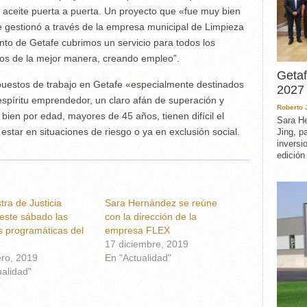
e aceite puerta a puerta. Un proyecto que «fue muy bien
e gestionó a través de la empresa municipal de Limpieza
to de Getafe cubrimos un servicio para todos los
mos de la mejor manera, creando empleo”.
Getaf
puestos de trabajo en Getafe «especialmente destinados
2027 
spíritu emprendedor, un claro afán de superación y
Roberto
bien por edad, mayores de 45 años, tienen difícil el
Sara He
star en situaciones de riesgo o ya en exclusión social.
Jing, p
inversi
edición
tra de Justicia
Sara Hernández se reúne
 este sábado las
con la dirección de la
s programáticas del
empresa FLEX
17 diciembre, 2019
ero, 2019
En "Actualidad"
ualidad"