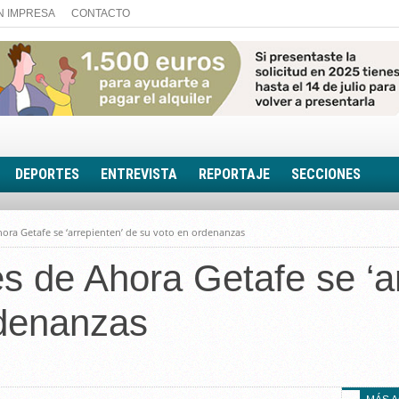
N IMPRESA
CONTACTO
DEPORTES
ENTREVISTA
REPORTAJE
SECCIONES
FOTONOTICIA
ora Getafe se ‘arrepienten’ de su voto en ordenanzas
EL AULA SIN MUROS
s de Ahora Getafe se ‘ar
LOOK TOTAL
RINCÓN PSICOLÓGIC
rdenanzas
TRIBUNA CON ACEN
EL RINCÓN DE ACOE
RUTA DE LA MEMORIA
LA VOZ DE LA