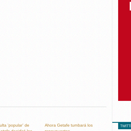
lta 'popular' de
Ahora Getafe tumbará los
TWIT
etafe decidirá las
presupuestos