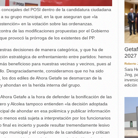
os concejales del POSI dentro de la candidatura ciudadana
 a su grupo municipal, en la que aseguran que «la
abstención» en la votación sobre las ordenanzas.
ntra de las modificaciones propuestas por el Gobierno
que provocó la prórroga de los existentes del PP.
Getaf
uestras decisiones de manera categórica, y que ha de
2027 
ción estratégica de enfrentamiento entre partidos: hemos
ás beneficioso para nuestras vecinas y vecinos, pues al
Roberto
Sara He
 ello. Desgraciadamente, consideramos que no ha sido
Jing, p
, los dos ediles de Ahora Getafe se desmarcan de la
inversi
y ahondan en la herida interna del grupo.
edición
Ahora Getafe a la hora de defender la bonificación de las
ero y Alcolea tampoco entienden «la decisión adoptada
cipal de ahondar en esa polémica y publicar información
 menos está sujeta a interpretación por los funcionarios
 final es incierto y puede resultar tremendamente lesivo
upo municipal y el conjunto de la candidatura» y critican