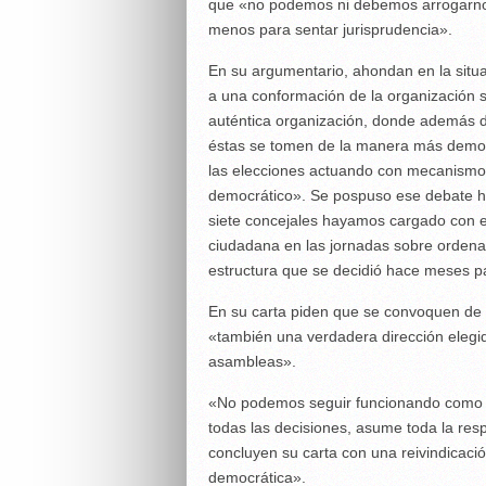
que «no podemos ni debemos arrogarnos 
menos para sentar jurisprudencia».
En su argumentario, ahondan en la situac
a una conformación de la organización 
auténtica organización, donde además d
éstas se tomen de la manera más democr
las elecciones actuando con mecanismos
democrático». Se pospuso ese debate ha
siete concejales hayamos cargado con el
ciudadana en las jornadas sobre ordena
estructura que se decidió hace meses p
En su carta piden que se convoquen de 
«también una verdadera dirección elegida
asambleas».
«No podemos seguir funcionando como
todas las decisiones, asume toda la resp
concluyen su carta con una reivindicac
democrática».