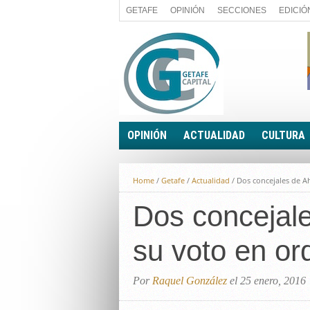
GETAFE
OPINIÓN
SECCIONES
EDICIÓ
OPINIÓN
ACTUALIDAD
CULTURA
A FIN DE CUENTAS
POLÍTICA
Home
/
Getafe
/
Actualidad
/
Dos concejales de Ah
PALABRA DE CONCEJAL
ECONOMÍA
LA PIEDRA DE SÍSIFO
Dos concejale
SOCIEDAD
EL SACAPUNTAS
BREVES
su voto en o
TODAS LAS BANDERAS
ROTAS
EL RINCÓN DEL LECTOR
Por
Raquel González
el 25 enero, 2016