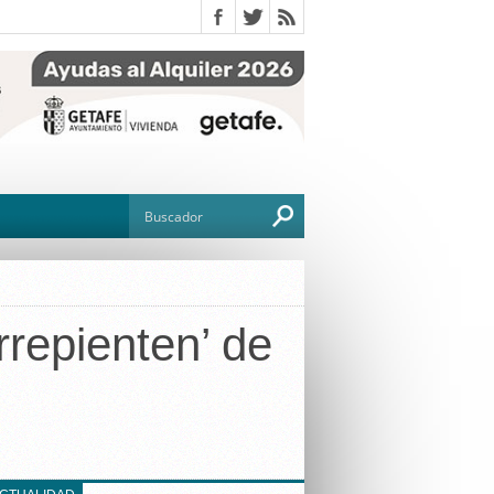
repienten’ de
O
TO
G