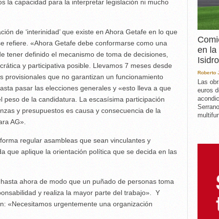
la capacidad para la interpretar legislación ni mucho
ión de ‘interinidad’ que existe en Ahora Getafe en lo que
Comie
se refiere. «Ahora Getafe debe conformarse como una
en la
e tener definido el mecanismo de toma de decisiones,
Isidro
ática y participativa posible. Llevamos 7 meses desde
Roberto
 provisionales que no garantizan un funcionamiento
Las obr
sta pasar las elecciones generales y «esto lleva a que
euros d
acondic
 peso de la candidatura. La escasísima participación
Serrano
nzas y presupuestos es causa y consecuencia de la
multifun
ara AG».
forma regular asambleas que sean vinculantes y
 que aplique la orientación política que se decida en las
 hasta ahora de modo que un puñado de personas toma
onsabilidad y realiza la mayor parte del trabajo». Y
ión: «Necesitamos urgentemente una organización