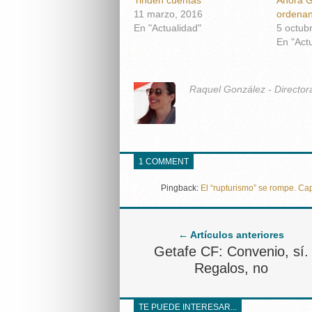
11 marzo, 2016
ordena
En "Actualidad"
5 octub
En "Act
Raquel González - Director
1 COMMENT
Pingback:
El “rupturismo” se rompe. Ca
← Artículos anteriores
Getafe CF: Convenio, sí.
Regalos, no
TE PUEDE INTERESAR...