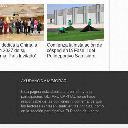
 dedica a China la
Comienza la instalación de
n 2027 de su
césped en la Fase II del
ma ‘País Invitado’
Polideportivo San Isidro
AYÚDANOS A MEJORAR
Esta página está abierta a la opinión y a la
participación. GETAFE CAPITAL no se hace
responsable de las opiniones ni comentarios que
los lectores expresen, tanto en las noticias, como
en la sección participativa El Rincón del Lector.