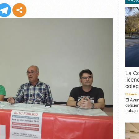
EXPERIENCIA
MÁS 
IN MEMORIAM
MEMORIA RECUPERA
UN MINUTO EN EL
MUSEO
VARIOS
La Co
licen
coleg
Roberto
El Ayun
deficie
trabajo