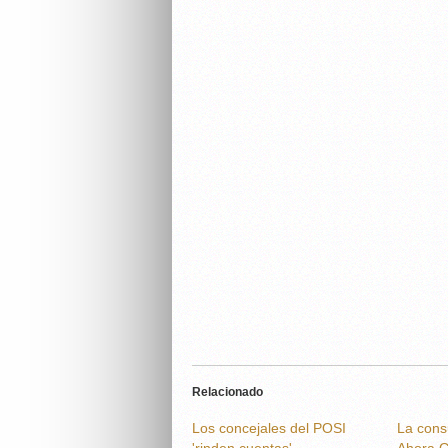
Relacionado
Los concejales del POSI
La consu
'rinden cuentas'
Ahora G