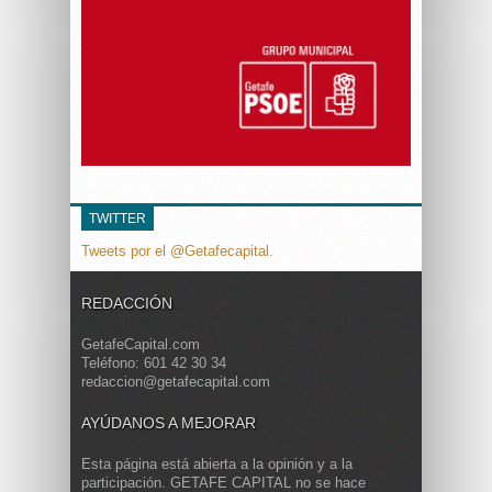
TWITTER
Tweets por el @Getafecapital.
REDACCIÓN
GetafeCapital.com
Teléfono: 601 42 30 34
redaccion@getafecapital.com
AYÚDANOS A MEJORAR
Esta página está abierta a la opinión y a la
participación. GETAFE CAPITAL no se hace