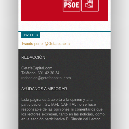
TWITTER
Tweets por el @Getafecapital.
REDACCIÓN
GetafeCapital.com
Teléfono: 601 42 30 34
redaccion@getafecapital.com
AYÚDANOS A MEJORAR
Esta página está abierta a la opinión y a la
participación. GETAFE CAPITAL no se hace
responsable de las opiniones ni comentarios que
los lectores expresen, tanto en las noticias, como
en la sección participativa El Rincón del Lector.