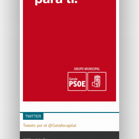
TWITTER
Tweets por el @Getafecapital.