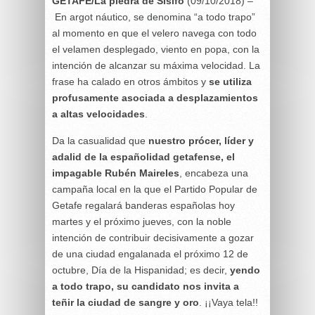
GETAFE/La piedra de Sísifo
(09/10/2018) –
En argot náutico, se denomina “a todo trapo”
al momento en que el velero navega con todo
el velamen desplegado, viento en popa, con la
intención de alcanzar su máxima velocidad. La
frase ha calado en otros ámbitos y
se utiliza
profusamente asociada a desplazamientos
a altas velocidades
.
Da la casualidad que
nuestro prócer, líder y
adalid de la españolidad getafense, el
impagable Rubén Maireles
, encabeza una
campaña local en la que el Partido Popular de
Getafe regalará banderas españolas hoy
martes y el próximo jueves, con la noble
intención de contribuir decisivamente a gozar
de una ciudad engalanada el próximo 12 de
octubre, Día de la Hispanidad; es decir,
yendo
a todo trapo, su candidato nos invita a
teñir la ciudad de sangre y oro
. ¡¡Vaya tela!!