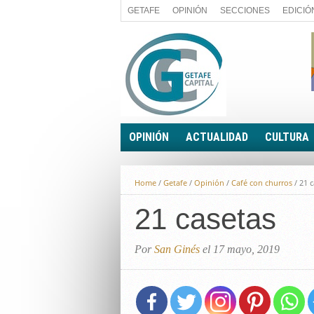
GETAFE
OPINIÓN
SECCIONES
EDICIÓ
OPINIÓN
ACTUALIDAD
CULTURA
A FIN DE CUENTAS
POLÍTICA
Home
/
Getafe
/
Opinión
/
Café con churros
/
21 c
PALABRA DE CONCEJAL
ECONOMÍA
LA PIEDRA DE SÍSIFO
21 casetas
SOCIEDAD
EL SACAPUNTAS
BREVES
TODAS LAS BANDERAS
Por
San Ginés
el 17 mayo, 2019
ROTAS
EL RINCÓN DEL LECTOR