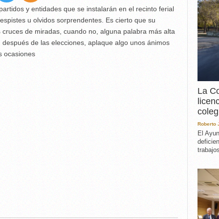
EXPERIENCIA
artidos y entidades que se instalarán en el recinto ferial
IN MEMORIAM
spistes u olvidos sorprendentes. Es cierto que su
MEMORIA RECUPERA
os cruces de miradas, cuando no, alguna palabra más alta
UN MINUTO EN EL
 después de las elecciones, aplaque algo unos ánimos
MUSEO
s ocasiones
VARIOS
La Co
licen
coleg
Roberto
El Ayun
deficie
trabajo