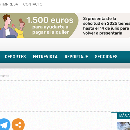
N IMPRESA
CONTACTO
DEPORTES
ENTREVISTA
REPORTAJE
SECCIONES
FOTONOTICIA
asetas
EL AULA SIN MUROS
LOOK TOTAL
RINCÓN PSICOLÓGIC
TRIBUNA CON ACEN
EL RINCÓN DE ACOE
MÁS 
RUTA DE LA MEMORIA
LA VOZ DE LA