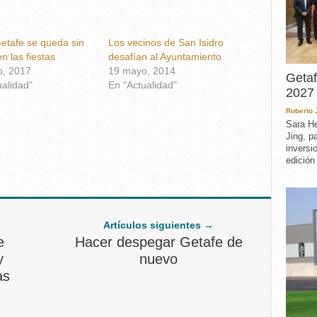
etafe se queda sin
Los vecinos de San Isidro
n las fiestas
desafían al Ayuntamiento
, 2017
19 mayo, 2014
Getaf
ualidad"
En "Actualidad"
2027 
Roberto
Sara He
Jing, p
inversi
edición
Artículos siguientes →
e
Hacer despegar Getafe de
y
nuevo
as