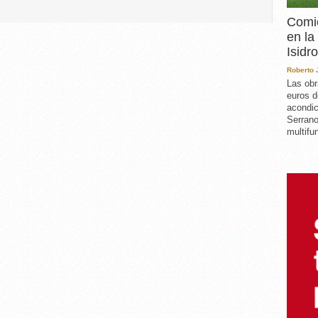
Comie
en la
Isidro
Roberto
Las obr
euros d
acondic
Serrano
multifun