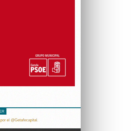
TER
por el @Getafecapital.