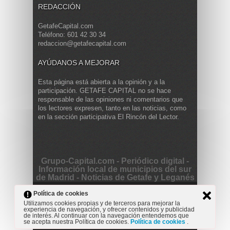
REDACCIÓN
GetafeCapital.com
Teléfono: 601 42 30 34
redaccion@getafecapital.com
AYÚDANOS A MEJORAR
Esta página está abierta a la opinión y a la
participación. GETAFE CAPITAL no se hace
responsable de las opiniones ni comentarios que
los lectores expresen, tanto en las noticias, como
en la sección participativa El Rincón del Lector.
Grupo-Capital.com - Periódico digital -
Información local de municipios del sur
de Madrid - Noticias de Getafe y Leganés
Copyright © 2013 Getafe Capital. Powered by
Grodmar
Política de cookies
Project
Utilizamos cookies propias y de terceros para mejorar la
experiencia de navegación, y ofrecer contenidos y publicidad
Opinión
Actualidad
Cultura
Deportes
Entrevista
de interés. Al continuar con la navegación entendemos que
Reportaje
Secciones
se acepta nuestra Política de cookies.
Política de cookies
.