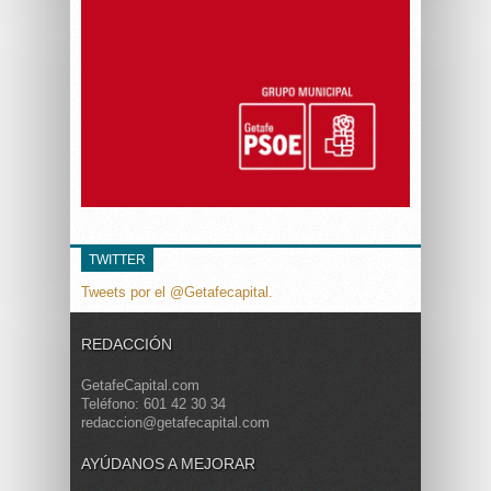
TWITTER
Tweets por el @Getafecapital.
REDACCIÓN
GetafeCapital.com
Teléfono: 601 42 30 34
redaccion@getafecapital.com
AYÚDANOS A MEJORAR