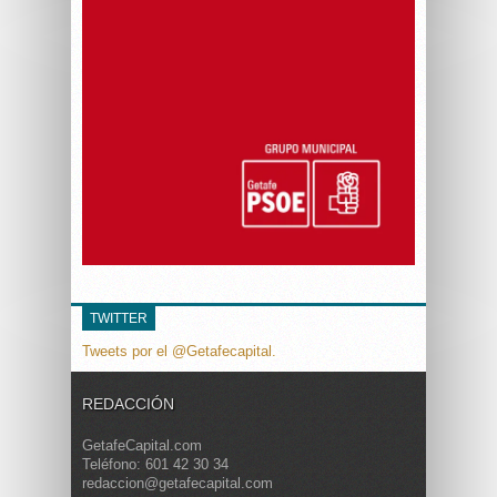
TWITTER
Tweets por el @Getafecapital.
REDACCIÓN
GetafeCapital.com
Teléfono: 601 42 30 34
redaccion@getafecapital.com