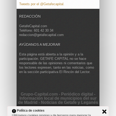
Tweets por el @Getafecapital.
REDACCIÓN
GetafeCapital.com
Teléfono: 601 42 30 34
redaccion@getafecapital.com
AYÚDANOS A MEJORAR
Esta página está abierta a la opinión y a la
participación. GETAFE CAPITAL no se hace
responsable de las opiniones ni comentarios que
los lectores expresen, tanto en las noticias, como
en la sección participativa El Rincón del Lector.
Grupo-Capital.com - Periódico digital -
Información local de municipios del sur
de Madrid - Noticias de Getafe y Leganés
Copyright © 2013 Getafe Capital. Powered by
Grodmar
Política de cookies
Project
Utilizamos cookies propias y de terceros para mejorar la