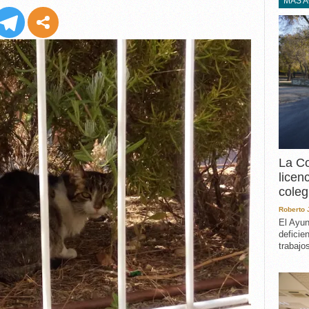
EXPERIENCIA
MÁS 
IN MEMORIAM
MEMORIA RECUPERA
UN MINUTO EN EL
MUSEO
VARIOS
La Co
licen
coleg
Roberto
El Ayun
deficie
trabajo