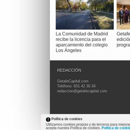
La Comunidad de Madrid
Getafe
recibe la licencia para el
edició
aparcamiento del colegio
progra
Los Ángeles
REDACCIÓN
GetafeCapital.com
Teléfono: 601 42 30 34
redaccion@getafecapital.com
Política de cookies
Grupo-Capital.com - Periódico 
Utilizamos cookies propias y de terceros para mejora
acepta nuestra Política de cookies.
Política de cook
Copyright © 2013 Getafe Capital. Powered by
Grodm