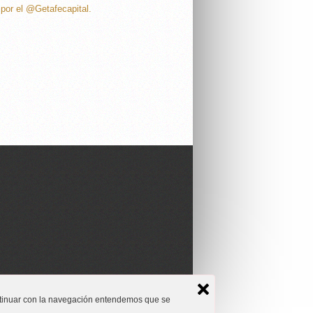
por el @Getafecapital.
 - Noticias de Getafe y Leganés
continuar con la navegación entendemos que se
ra
Deportes
Entrevista
Reportaje
Secciones