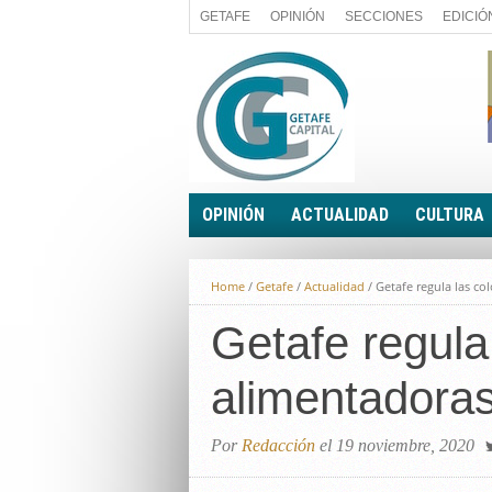
GETAFE
OPINIÓN
SECCIONES
EDICIÓ
OPINIÓN
ACTUALIDAD
CULTURA
A FIN DE CUENTAS
POLÍTICA
Home
/
Getafe
/
Actualidad
/
Getafe regula las co
PALABRA DE CONCEJAL
ECONOMÍA
LA PIEDRA DE SÍSIFO
Getafe regula 
SOCIEDAD
EL SACAPUNTAS
BREVES
alimentadora
TODAS LAS BANDERAS
ROTAS
EL RINCÓN DEL LECTOR
Por
Redacción
el 19 noviembre, 2020