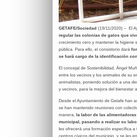
GETAFE/Sociedad
(19/11/2020) – El 
regular las colonias de gatos que vive
crecimiento cero y mantener la higiene s
pública. Para ello, el consistorio dará
fo
se hará cargo de la identificación con
El concejal de Sostenibilidad, Ángel Muñ
entre los vecinos y los animales de su 
animalistas, poniendo solución a una de
y vecinos, para la mejora del bienestar a
Desde el Ayuntamiento de Getafe han ase
se han mantenido reuniones con colectiv
manera,
la labor de las alimentadora
municipal, pasando a realizar su labo
les ofrecerá una formación específica a 
centros cívicos del municipio, y se les e