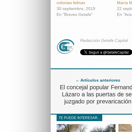
colonias felinas
María M
30 septiembre, 2019
22 sept
En "Breves Getafe"
En "Act
Redacción Getafe Capital
← Artículos anteriores
El concejal popular Fernan
Lázaro a las puertas de se
juzgado por prevaricación
TE PUEDE INTERESAR...