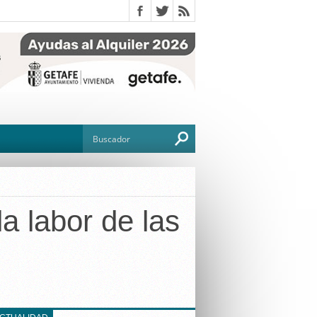
la labor de las
O
TO
G