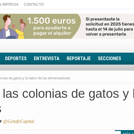
N IMPRESA
CONTACTO
DEPORTES
ENTREVISTA
REPORTAJE
SECCIONES
FOTONOTICIA
lonias de gatos y la labor de las alimentadoras
EL AULA SIN MUROS
las colonias de gatos y 
LOOK TOTAL
RINCÓN PSICOLÓGIC
s
TRIBUNA CON ACEN
EL RINCÓN DE ACOE
@GetafeCapital
RUTA DE LA MEMORIA
LA VOZ DE LA