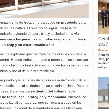
Ayuntamiento de Getafe ha aprobado un
protocolo para
n en las calles.
El objetivo es lograr una tasa de
anitaria, evitando desperdicios y suciedad en la vía
Getaf
rmación a las personas voluntarias que los cuidan y
2027 
 un chip y su esterilización.de lo
Roberto
oz, ha explicado que “se trata de mejorar la convivencia
Sara He
Jing, p
entorno. Hemos trabajado mano a mano con los colectivos
inversi
manda histórica tanto de ellos como de las alimentadoras
edición
nimal y social de nuestro municipio”.
gurado que, a través de la concejalía de Sostenibilidad,
os dedicados al cuidados de las colonias felinas. De esta
s pasará a enmarcarse dentro del voluntariado
r de forma legal, protegida y reconocida
. Además, se
todas las alimentadoras, que se llevará a cabo en los
ntregará un carnet de alimentadora que las identifique