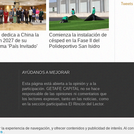
Tweets 
 dedica a China la
Comienza la instalación de
n 2027 de su
césped en la Fase II del
ma ‘País Invitado’
Polideportivo San Isidro
AYÚDANOS A MEJORAR
Esta página está abierta a la opinión y a la
participación. GETAFE CAPITAL no se hace
responsable de las opiniones ni comentarios que
los lectores expresen, tanto en las noticias, como
en la sección participativa El Rincón del Lector.
digital - Información local de municipios del sur de Madrid
r la experiencia de navegación, y ofrecer contenidos y publicidad de interés. Al 
ies
.
ar Project
Opinión
Actualidad
Cultu