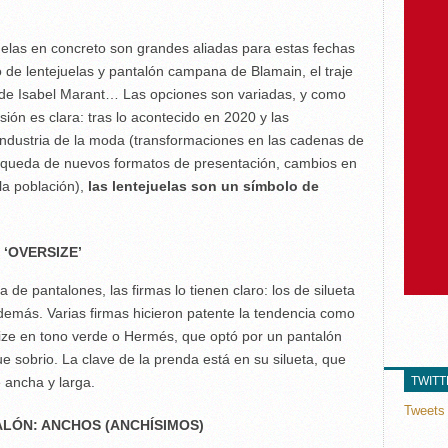
juelas en concreto son grandes aliadas para estas fechas
 de lentejuelas y pantalón campana de Blamain, el traje
s de Isabel Marant… Las opciones son variadas, y como
ión es clara: tras lo acontecido en 2020 y las
industria de la moda (transformaciones en las cadenas de
úsqueda de nuevos formatos de presentación, cambios en
a población),
las lentejuelas son un símbolo de
‘OVERSIZE’
de pantalones, las firmas lo tienen claro: los de silueta
 demás. Varias firmas hicieron patente la tendencia como
ize en tono verde o Hermés, que optó por un pantalón
sobrio. La clave de la prenda está en su silueta, que
e ancha y larga.
TWIT
Tweets 
LÓN: ANCHOS (ANCHÍSIMOS)