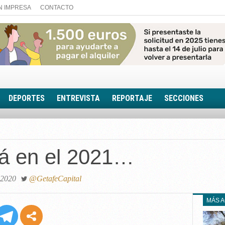
N IMPRESA
CONTACTO
DEPORTES
ENTREVISTA
REPORTAJE
SECCIONES
FOTONOTICIA
EL AULA SIN MUROS
rá en el 2021…
LOOK TOTAL
RINCÓN PSICOLÓGIC
TRIBUNA CON ACEN
 2020
@GetafeCapital
EL RINCÓN DE ACOE
MÁS 
RUTA DE LA MEMORIA
LA VOZ DE LA