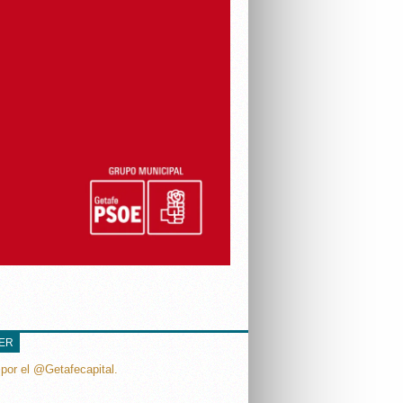
TER
por el @Getafecapital.