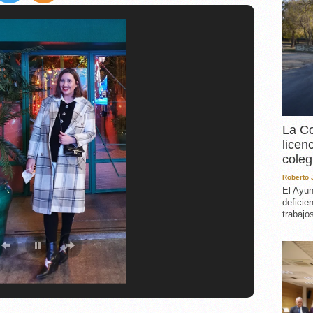
EXPERIENCIA
IN MEMORIAM
MEMORIA RECUPERA
UN MINUTO EN EL
MUSEO
VARIOS
La Co
licen
coleg
Roberto
El Ayun
deficie
trabajo