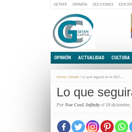
GETAFE
OPINIÓN
SECCIONES
EDICIÓ
OPINIÓN
ACTUALIDAD
CULTURA
A FIN DE CUENTAS
POLÍTICA
Home
/
Getafe
/
Lo que seguirá en el 2021…
PALABRA DE CONCEJAL
ECONOMÍA
LA PIEDRA DE SÍSIFO
Lo que segui
SOCIEDAD
EL SACAPUNTAS
BREVES
TODAS LAS BANDERAS
Por
Noe CooL Infinity
el 18 diciembre,
ROTAS
EL RINCÓN DEL LECTOR