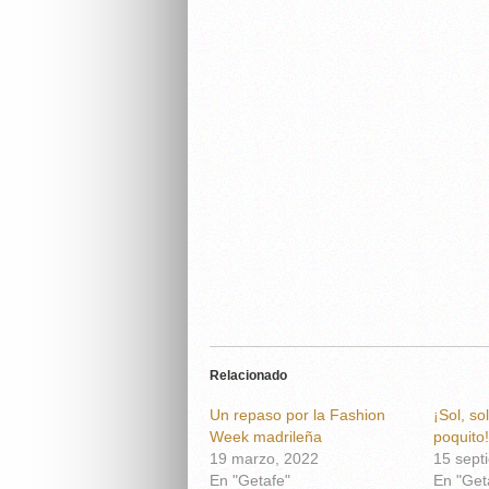
Relacionado
Un repaso por la Fashion
¡Sol, so
Week madrileña
poquito!
19 marzo, 2022
15 sept
En "Getafe"
En "Get