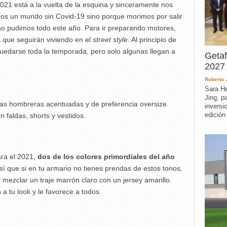
021 está a la vuelta de la esquina y sinceramente nos
os un mundo sin Covid-19 sino porque morimos por salir
no pudimos todo este año. Para ir preparando motores,
 que seguirán viviendo en el
street style
. Al principio de
edarse toda la temporada, pero solo algunas llegan a
Getaf
:
2027 
Roberto
Sara He
Jing, p
las hombreras acentuadas y de preferencia oversize.
inversi
edición
 faldas, shorts y vestidos.
ara el 2021,
dos de los colores primordiales del año
así que si en tu armario no tienes prendas de estos tonos,
ezclar un traje marrón claro con un jersey amarillo.
a tu look y le favorece a todos.