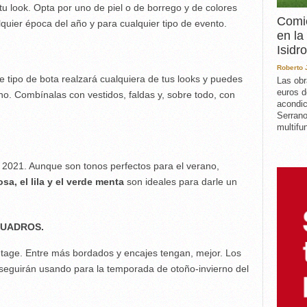
 tu look. Opta por uno de piel o de borrego y de colores
Comie
quier época del año y para cualquier tipo de evento.
en la
Isidro
Roberto
e tipo de bota realzará cualquiera de tus looks y puedes
Las obr
euros d
no. Combínalas con vestidos, faldas y, sobre todo, con
acondic
Serrano
multifun
 2021. Aunque son tonos perfectos para el verano,
osa, el lila y el verde menta
son ideales para darle un
CUADROS.
intage. Entre más bordados y encajes tengan, mejor. Los
eguirán usando para la temporada de otoño-invierno del