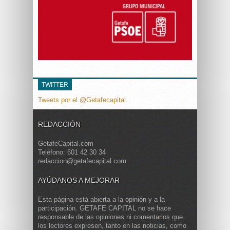
TWITTER
Tweets por el @Getafecapital.
REDACCIÓN
GetafeCapital.com
Teléfono: 601 42 30 34
redaccion@getafecapital.com
AYÚDANOS A MEJORAR
Esta página está abierta a la opinión y a la
participación. GETAFE CAPITAL no se hace
responsable de las opiniones ni comentarios que
los lectores expresen, tanto en las noticias, como