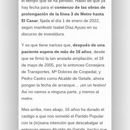
el tiempo que se ha perdido. Hablo de que ya
hay fecha para el
comienzo de las obras de
prolongación de la línea 3 de Metro hasta
El Casar
, fijada el día 1 de enero de 2022,
según manifestó Isabel Díaz Ayuso en su
discurso de investidura.
Y es que tiene narices que,
después de una
paciente espera de más de 16 años
, desde
que se firmó la tan ansiada ampliación, el 18
de mayo de 2005, por la entonces Consejera
de Transportes, Mª Dolores de Cospedal, y
Pedro Castro como Alcalde de Getafe, ahora
pongan la fecha de arranque… ¡en un festivo!
Así no vamos a ninguna parte, y menos al
metro.
Mes arriba, mes abajo, 16 años ha durado el
castigo a que nos sometió el Partido Popular
con la (in)sana intención que descabalgar al
entonces eterno Alcalde de Getafe, hecho que