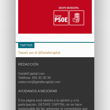
TWITTER
Tweets por el @Getafecapital.
REDACCIÓN
GetafeCapital.com
Teléfono: 601 42 30 34
redaccion@getafecapital.com
AYÚDANOS A MEJORAR
Esta página está abierta a la opinión y a la
participación. GETAFE CAPITAL no se hace
responsable de las opiniones ni comentarios que