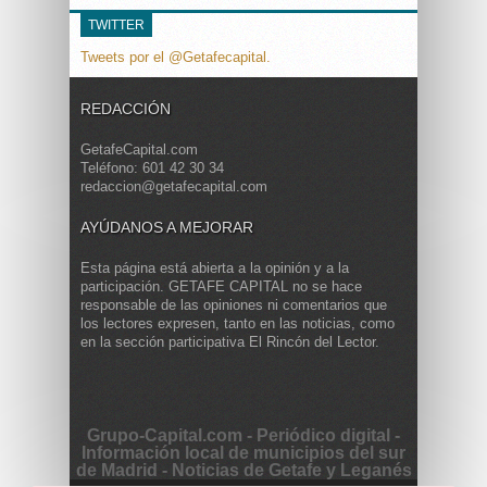
TWITTER
Tweets por el @Getafecapital.
REDACCIÓN
GetafeCapital.com
Teléfono: 601 42 30 34
redaccion@getafecapital.com
AYÚDANOS A MEJORAR
Esta página está abierta a la opinión y a la
participación. GETAFE CAPITAL no se hace
responsable de las opiniones ni comentarios que
los lectores expresen, tanto en las noticias, como
en la sección participativa El Rincón del Lector.
Grupo-Capital.com - Periódico digital -
Información local de municipios del sur
de Madrid - Noticias de Getafe y Leganés