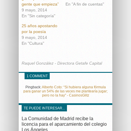
gente que empieza”
En "A fin de cuentas"
9 mayo, 2014
En "Sin categoría"
25 años apostando
por la poesía
9 mayo, 2014
En "Cultura"
Raquel González - Directora Getafe Capital
1 COMMENT
Pingback:
Alberto Coto: “Si hubiera alguna fórmula
para ganar un 54% de las veces me plantearía jugar;
pero no la hay” - CasinosGlitz
TE PUEDE INTERESAR...
La Comunidad de Madrid recibe la
licencia para el aparcamiento del colegio
Los Ángeles