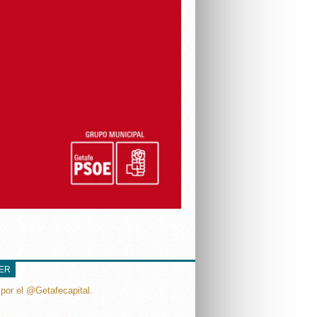
TER
por el @Getafecapital.