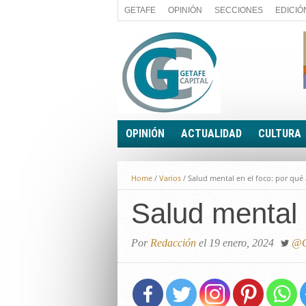
GETAFE
OPINIÓN
SECCIONES
EDICIÓ
OPINIÓN
ACTUALIDAD
CULTURA
A FIN DE CUENTAS
POLÍTICA
Home
/
Varios
/
Salud mental en el foco: por qué 
PALABRA DE CONCEJAL
ECONOMÍA
LA PIEDRA DE SÍSIFO
Salud mental 
SOCIEDAD
EL SACAPUNTAS
BREVES
TODAS LAS BANDERAS
Por
Redacción
el 19 enero, 2024
@G
ROTAS
EL RINCÓN DEL LECTOR