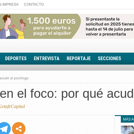
N IMPRESA
CONTACTO
DEPORTES
ENTREVISTA
REPORTAJE
SECCIONES
FOTONOTICIA
acudir al psicólogo
EL AULA SIN MUROS
en el foco: por qué acudi
LOOK TOTAL
RINCÓN PSICOLÓGIC
TRIBUNA CON ACEN
etafeCapital
EL RINCÓN DE ACOE
MÁS 
RUTA DE LA MEMORIA
LA VOZ DE LA