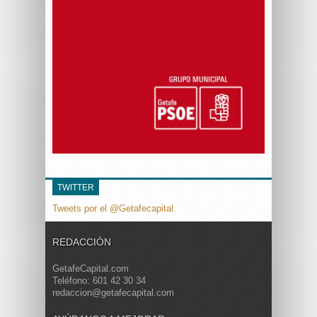
TWITTER
Tweets por el @Getafecapital.
REDACCIÓN
GetafeCapital.com
Teléfono: 601 42 30 34
redaccion@getafecapital.com