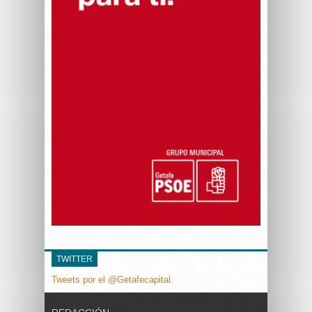
TWITTER
Tweets por el @Getafecapital.