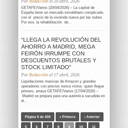
Por
Redacción
el 20 abril, 2026
GETAFE/Varios (20/04/2026) – La capital de
España tiene un mercado inmobiliario complicado,
con el precio de la vivienda nueva por las nubes.
Por eso, la rehabilitación de...
“LLEGA LA REVOLUCIÓN DEL
AHORRO A MADRID, MEGA
FEIRÓN IRRUMPE CON
DESCUENTOS BRUTALES Y
STOCK LIMITADO”
Por
Redacción
el 17 abril, 2026
Liquidaciones masivas de Amazon y grandes
operadores con precios nunca vistos: quien llegue
primero, arrasa GETAFE/Varios (17/04/2026) –
Madrid se prepara para una auténtica sacudida en
el...
Página 9 de 408
« Primera
‹ Anterior
5
6
7
8
9
10
11