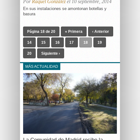
Por
Raquel González
el 10 septiembre, 2014
En sus instalaciones se amontonan botellas y
basura
Página 18 de 20
« Primera
‹ Anterior
14
15
16
17
18
19
20
Siguiente ›
MÁS ACTUALIDAD
La Comunidad de Madrid recibe la