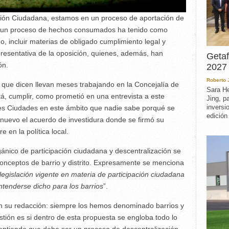
ción Ciudadana, estamos en un proceso de aportación de
 un proceso de hechos consumados ha tenido como
, incluir materias de obligado cumplimiento legal y
resentativa de la oposición, quienes, además, han
Getaf
ón.
2027 
Roberto
que dicen llevan meses trabajando en la Concejalía de
Sara He
tá, cumplir, como prometió en una entrevista a este
Jing, p
inversi
des Ciudades en este ámbito que nadie sabe porqué se
edición
nuevo el acuerdo de investidura donde se firmó su
en la política local.
ánico de participación ciudadana y descentralización se
 conceptos de barrio y distrito. Expresamente se menciona
la legislación vigente en materia de participación ciudadana
ntenderse dicho para los barrios
”.
en su redacción: siempre los hemos denominado barrios y
tión es si dentro de esta propuesta se engloba todo lo