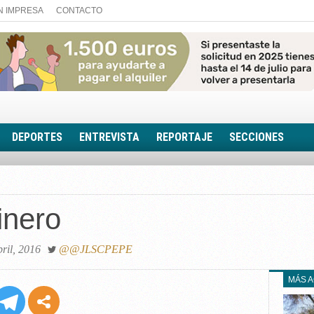
N IMPRESA
CONTACTO
DEPORTES
ENTREVISTA
REPORTAJE
SECCIONES
FOTONOTICIA
EL AULA SIN MUROS
dinero
LOOK TOTAL
RINCÓN PSICOLÓGIC
TRIBUNA CON ACEN
bril, 2016
@@JLSCPEPE
EL RINCÓN DE ACOE
MÁS 
RUTA DE LA MEMORIA
LA VOZ DE LA