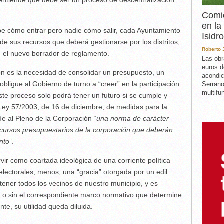
entiende que debe ser un proceso de descentralización
Comie
en la
e cómo entrar pero nadie cómo salir, cada Ayuntamiento
Isidro
de sus recursos que deberá gestionarse por los distritos,
Roberto
n el nuevo borrador de reglamento.
Las obr
euros d
ón es la necesidad de consolidar un presupuesto, un
acondic
bligue al Gobierno de turno a “creer” en la participación
Serrano
multifun
ste proceso solo podrá tener un futuro si se cumple y
a Ley 57/2003, de 16 de diciembre, de medidas para la
de al Pleno de la Corporación “
una norma de carácter
ecursos presupuestarios de la corporación que deberán
unto
”.
vir como coartada ideológica de una corriente política
electorales, menos, una “gracia” otorgada por un edil
ener todos los vecinos de nuestro municipio, y es
o o sin el correspondiente marco normativo que determine
te, su utilidad queda diluida.