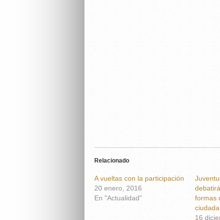
Relacionado
A vueltas con la participación
Juventu
20 enero, 2016
debatir
En "Actualidad"
formas 
ciudada
16 dici