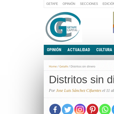
GETAFE
OPINIÓN
SECCIONES
EDICIÓ
OPINIÓN
ACTUALIDAD
CULTURA
A FIN DE CUENTAS
POLÍTICA
Home
/
Getafe
/
Distritos sin dinero
PALABRA DE CONCEJAL
ECONOMÍA
LA PIEDRA DE SÍSIFO
Distritos sin 
SOCIEDAD
EL SACAPUNTAS
BREVES
TODAS LAS BANDERAS
Por
Jose Luis Sánchez Cifuentes
el 11 a
ROTAS
EL RINCÓN DEL LECTOR