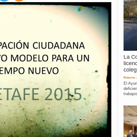
EXPERIENCIA
IN MEMORIAM
MEMORIA RECUPERA
UN MINUTO EN EL
MUSEO
VARIOS
La Co
licen
coleg
Roberto
El Ayun
deficie
trabajo