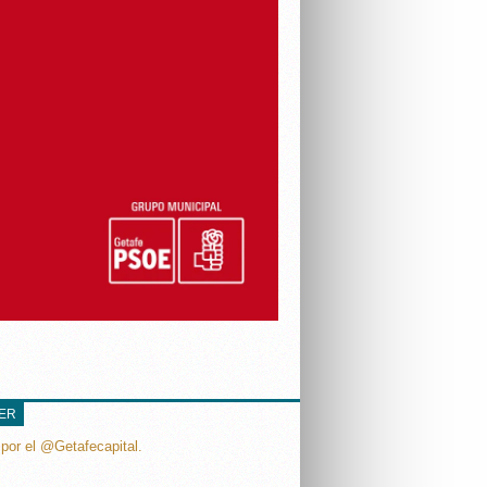
TER
por el @Getafecapital.