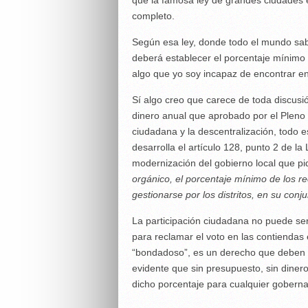
que la famosa ley de grandes ciudades 
completo.
Según esa ley, donde todo el mundo sab
deberá establecer el porcentaje mínimo 
algo que yo soy incapaz de encontrar e
Sí algo creo que carece de toda discusi
dinero anual que aprobado por el Pleno o
ciudadana y la descentralización, todo e
desarrolla el artículo 128, punto 2 de l
modernización del gobierno local que pi
orgánico, el porcentaje mínimo de los r
gestionarse por los distritos, en su conj
La participación ciudadana no puede ser
para reclamar el voto en las contiendas 
“bondadoso”, es un derecho que deben t
evidente que sin presupuesto, sin diner
dicho porcentaje para cualquier gobernan