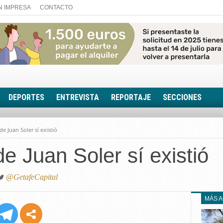
N IMPRESA
CONTACTO
DEPORTES
ENTREVISTA
REPORTAJE
SECCIONES
FOTONOTICIA
de Juan Soler sí existió
EL AULA SIN MUROS
e Juan Soler sí existió
LOOK TOTAL
RINCÓN PSICOLÓGIC
TRIBUNA CON ACEN
@GetafeCapital
EL RINCÓN DE ACOE
MÁS 
RUTA DE LA MEMORIA
LA VOZ DE LA