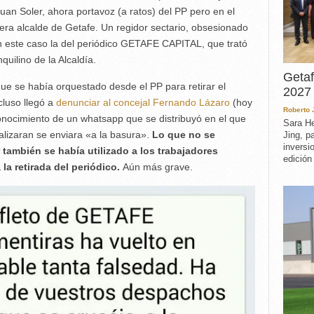
uan Soler, ahora portavoz (a ratos) del PP pero en el
 era alcalde de Getafe. Un regidor sectario, obsesionado
en este caso la del periódico GETAFE CAPITAL, que trató
nquilino de la Alcaldía.
Getaf
 se había orquestado desde el PP para retirar el
2027 
ncluso llegó a
denunciar al concejal Fernando Lázaro
(hoy
Roberto
conocimiento de un whatsapp que se distribuyó en el que
Sara He
alizaran se enviara «a la basura».
Lo que no se
Jing, p
inversi
 también se había utilizado a los trabajadores
edición
la retirada del periódico.
Aún más grave.