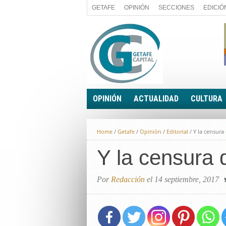
GETAFE
OPINIÓN
SECCIONES
EDICIÓ
OPINIÓN
ACTUALIDAD
CULTURA
A FIN DE CUENTAS
POLÍTICA
Home
/
Getafe
/
Opinión
/
Editorial
/
Y la censura 
PALABRA DE CONCEJAL
ECONOMÍA
LA PIEDRA DE SÍSIFO
Y la censura d
SOCIEDAD
EL SACAPUNTAS
BREVES
TODAS LAS BANDERAS
Por
Redacción
el 14 septiembre, 2017
ROTAS
EL RINCÓN DEL LECTOR