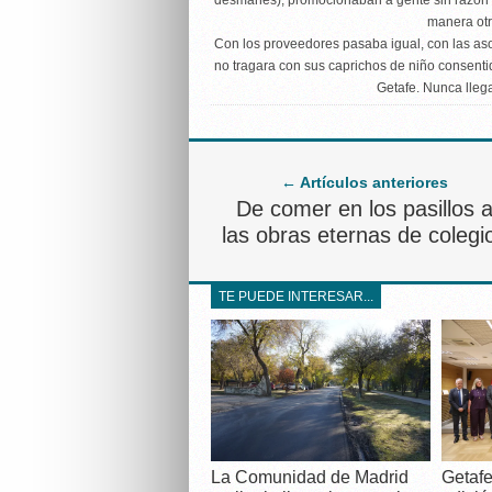
desmanes), promocionaban a gente sin razón 
manera otr
Con los proveedores pasaba igual, con las aso
no tragara con sus caprichos de niño consent
Getafe. Nunca lleg
← Artículos anteriores
De comer en los pasillos 
las obras eternas de colegi
TE PUEDE INTERESAR...
La Comunidad de Madrid
Getafe