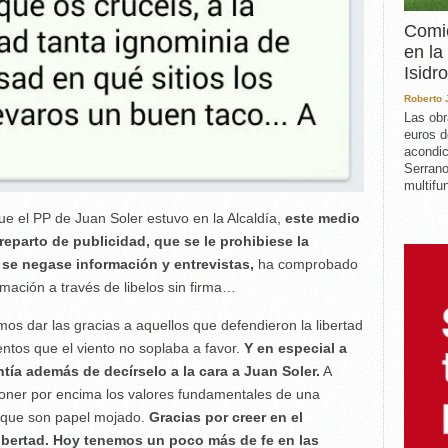
Comie
en la
Isidro
Roberto
Las obr
euros d
acondic
Serrano
multifun
ue el PP de Juan Soler estuvo en la Alcaldía,
este medio
reparto de publicidad, que se le prohibiese la
 se negase información y entrevistas,
ha comprobado
ación a través de libelos sin firma…
dar las gracias a aquellos que defendieron la libertad
ntos que el viento no soplaba a favor.
Y en especial a
ntía además de decírselo a la cara a Juan Soler.
A
poner por encima los valores fundamentales de una
 que son papel mojado.
Gracias por creer en el
libertad. Hoy tenemos un poco más de fe en las