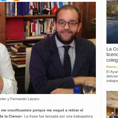
EXPERIENCIA
IN MEMORIAM
MEMORIA RECUPERA
UN MINUTO EN EL
MUSEO
VARIOS
La Co
licen
coleg
Roberto
El Ayun
deficie
trabajo
oler y Fernando Lázaro.
 me crucificasteis porque me negué a retirar el
e la Cierva»
. La frase fue lanzada por una trabajadora