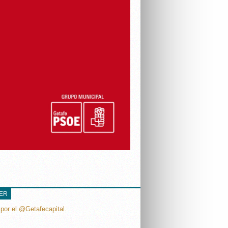
TER
por el @Getafecapital.