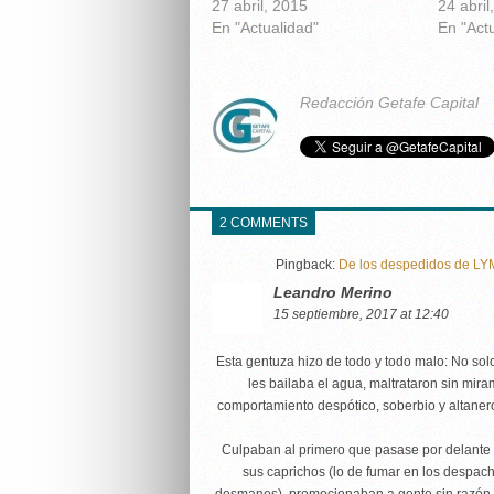
27 abril, 2015
24 abril
En "Actualidad"
En "Act
Redacción Getafe Capital
2 COMMENTS
Pingback:
De los despedidos de LYM
Leandro Merino
15 septiembre, 2017 at 12:40
Esta gentuza hizo de todo y todo malo: No so
les bailaba el agua, maltrataron sin mira
comportamiento despótico, soberbio y altanero
Culpaban al primero que pasase por delante 
sus caprichos (lo de fumar en los despac