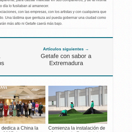
aparente, para causar malestar en sus compañeros, y de la misma
o día lo fusilaban al amanecer.
ciaciones, con las empresas, con los artistas y con cualquiera que
ido. Una lástima que gentuza así pueda gobernar una ciudad como
arán más alto ni Getafe caerá más bajo.
Artículos siguientes →
a
Getafe con sabor a
os
Extremadura
 dedica a China la
Comienza la instalación de