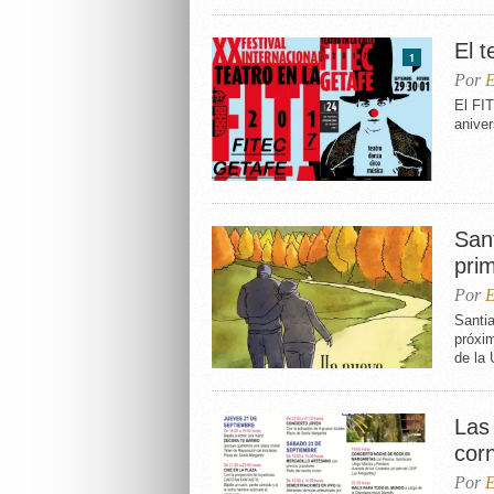
El t
1
Por
E
El FI
aniver
San
pri
Por
E
Santi
próxi
de la
Las
cor
Por
E