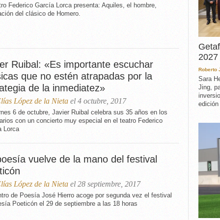
tro Federico García Lorca presenta: Aquiles, el hombre,
ación del clásico de Homero.
Getaf
2027 
ier Ruibal: «Es importante escuchar
Roberto
icas que no estén atrapadas por la
Sara He
ategia de la inmediatez»
Jing, p
inversi
lías López de la Nieta
el 4 octubre, 2017
edición
rnes 6 de octubre, Javier Ruibal celebra sus 35 años en los
rios con un concierto muy especial en el teatro Federico
a Lorca
oesía vuelve de la mano del festival
ticón
lías López de la Nieta
el 28 septiembre, 2017
tro de Poesía José Hierro acoge por segunda vez el festival
sía Poeticón el 29 de septiembre a las 18 horas