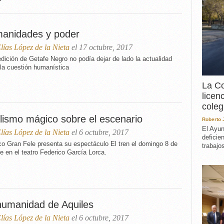
EXPERIENCIA
IN MEMORIAM
MEMORIA RECUPERA
anidades y poder
UN MINUTO EN EL
lías López de la Nieta
el 17 octubre, 2017
MUSEO
dición de Getafe Negro no podía dejar de lado la actualidad
VARIOS
la cuestión humanística
La Co
licen
coleg
lismo mágico sobre el escenario
Roberto
El Ayun
lías López de la Nieta
el 6 octubre, 2017
deficie
co Gran Fele presenta su espectáculo El tren el domingo 8 de
trabajo
e en el teatro Federico García Lorca.
humanidad de Aquiles
lías López de la Nieta
el 6 octubre, 2017