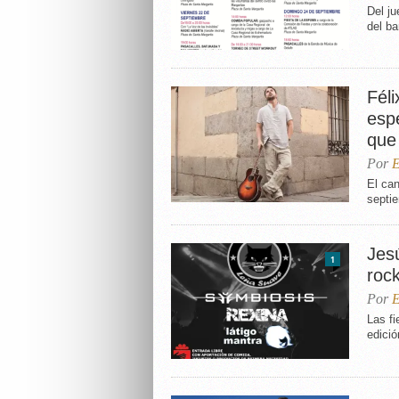
Del ju
del ba
Fél
esp
que
Por
E
El can
septie
Jes
1
roc
Por
E
Las fi
edició