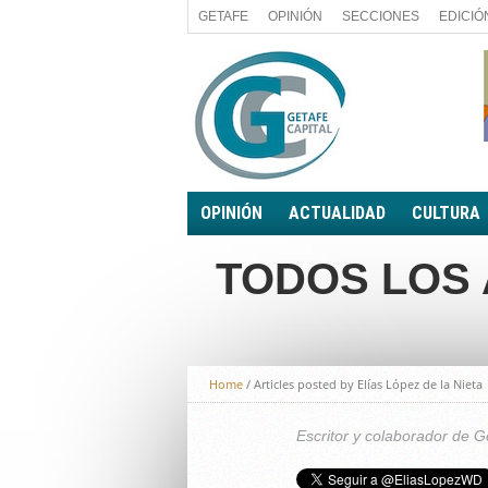
GETAFE
OPINIÓN
SECCIONES
EDICIÓ
OPINIÓN
ACTUALIDAD
CULTURA
A FIN DE CUENTAS
POLÍTICA
TODOS LOS 
PALABRA DE CONCEJAL
ECONOMÍA
LA PIEDRA DE SÍSIFO
SOCIEDAD
EL SACAPUNTAS
BREVES
TODAS LAS BANDERAS
Home
/
Articles posted by Elías López de la Nieta
ROTAS
EL RINCÓN DEL LECTOR
Escritor y colaborador de G