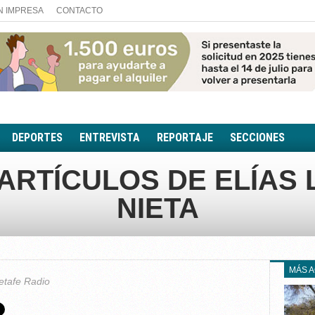
N IMPRESA
CONTACTO
DEPORTES
ENTREVISTA
REPORTAJE
SECCIONES
FOTONOTICIA
ARTÍCULOS DE ELÍAS 
EL AULA SIN MUROS
NIETA
LOOK TOTAL
RINCÓN PSICOLÓGIC
TRIBUNA CON ACEN
EL RINCÓN DE ACOE
MÁS 
etafe Radio
RUTA DE LA MEMORIA
LA VOZ DE LA