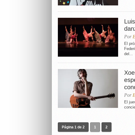
Luis
dan
Por
E
El pró
Federi
del...
Xoe
espe
con
Por
E
El jue
concie
Página 1 de 2
1
2