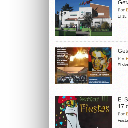
Get
Por
E
El 15,
Get
Por
E
El vie
El S
17 
Por
E
Fiesta