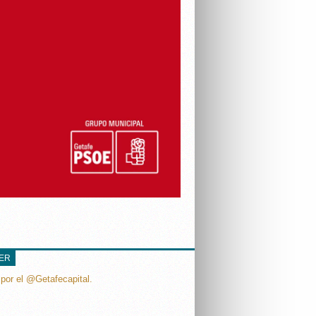
TER
por el @Getafecapital.