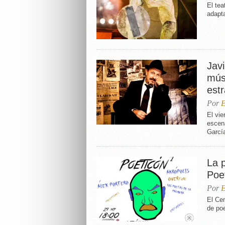
El tea
adapt
Jav
mús
estr
Por
E
El vie
escena
Garcí
La p
Poe
Por
E
El Cen
de poe