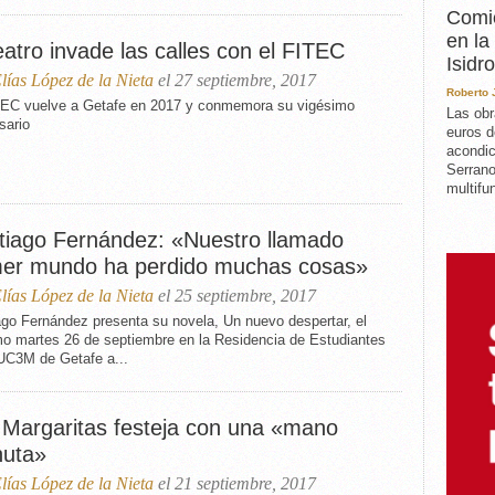
Comie
en la
eatro invade las calles con el FITEC
Isidro
lías López de la Nieta
el 27 septiembre, 2017
Roberto
TEC vuelve a Getafe en 2017 y conmemora su vigésimo
Las obr
sario
euros d
acondic
Serrano
multifun
tiago Fernández: «Nuestro llamado
mer mundo ha perdido muchas cosas»
lías López de la Nieta
el 25 septiembre, 2017
ago Fernández presenta su novela, Un nuevo despertar, el
mo martes 26 de septiembre en la Residencia de Estudiantes
 UC3M de Getafe a...
 Margaritas festeja con una «mano
nuta»
lías López de la Nieta
el 21 septiembre, 2017