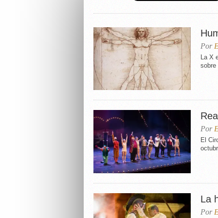
Hum
Por
E
La X e
sobre 
Rea
Por
E
El Cir
octubr
La 
Por
E