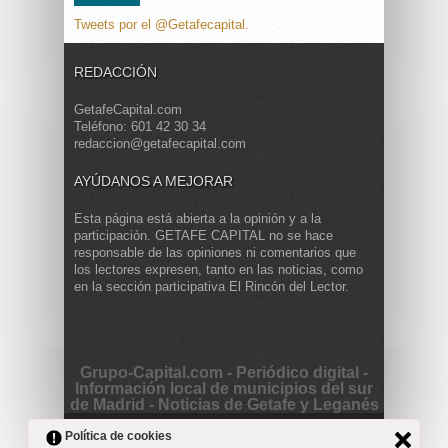
Tweets por el @Getafecapital.
REDACCIÓN
GetafeCapital.com
Teléfono: 601 42 30 34
redaccion@getafecapital.com
AYÚDANOS A MEJORAR
Esta página está abierta a la opinión y a la
participación. GETAFE CAPITAL no se hace
responsable de las opiniones ni comentarios que
los lectores expresen, tanto en las noticias, como
en la sección participativa El Rincón del Lector.
Grupo-Capital.com - Periódico digital -
Información local de municipios del sur
de Madrid - Noticias de Getafe y Leganés
Copyright © 2013 Getafe Capital. Powered by
Grodmar
Política de cookies
Project