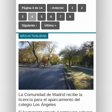
Página 4 de 14
‹ Anterior
1
2
3
4
5
6
7
8
Siguiente ›
Última »
MÁS ACTUALIDAD
La Comunidad de Madrid recibe la
licencia para el aparcamiento del
colegio Los Ángeles
El Ayuntamiento concede el permiso tras subsanar