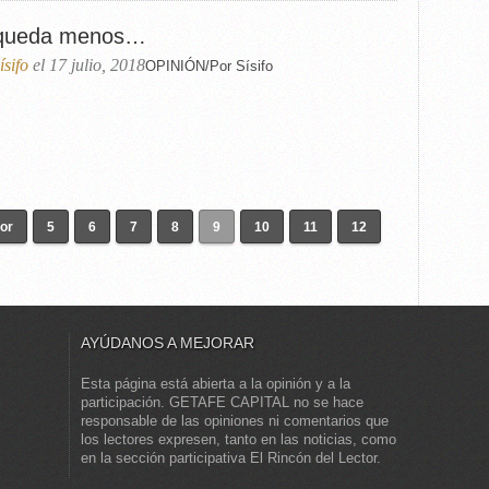
queda menos…
ísifo
el 17 julio, 2018
OPINIÓN/Por Sísifo
ior
5
6
7
8
9
10
11
12
AYÚDANOS A MEJORAR
Esta página está abierta a la opinión y a la
participación. GETAFE CAPITAL no se hace
responsable de las opiniones ni comentarios que
los lectores expresen, tanto en las noticias, como
en la sección participativa El Rincón del Lector.