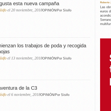
gusta esta nueva campaña
Roberto
Las obr
ísifo
el 20 noviembre, 2018
OPINIÓN/Por Sísifo
euros d
acondic
Serrano
multifun
ienzan los trabajos de poda y recogida
hojas
ísifo
el 13 noviembre, 2018
OPINIÓN/Por Sísifo
aventura de la C3
ísifo
el 6 noviembre, 2018
OPINIÓN/Por Sísifo