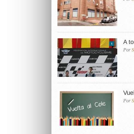
A t
1
Por
S
Vuel
Por
S