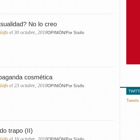
sualidad? No lo creo
ísifo
el 30 octubre, 2018
OPINIÓN/Por Sísifo
paganda cosmética
ísifo
el 23 octubre, 2018
OPINIÓN/Por Sísifo
TWIT
Tweets 
do trapo (II)
ísifo
el 16 octubre, 2018
OPINIÓN/Por Sísifo