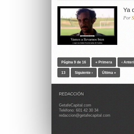
Ya 
Por
S
Página 9 de 16
« Primera
‹ Anter
13
Siguiente ›
Última »
REDACCIÓN
GetafeCapital.com
Teléfono: 601 42 30 34
redaccion@getafecapital.com