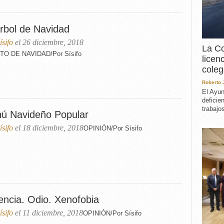
EXPERIENCIA
IN MEMORIAM
Árbol de Navidad
MEMORIA RECUPERA
ísifo
el 26 diciembre, 2018
UN MINUTO EN EL
La Co
MUSEO
O DE NAVIDAD/Por Sísifo
licen
VARIOS
coleg
Roberto
El Ayun
deficie
trabajo
ú Navideño Popular
ísifo
el 18 diciembre, 2018
OPINIÓN/Por Sísifo
encia. Odio. Xenofobia
ísifo
el 11 diciembre, 2018
OPINIÓN/Por Sísifo