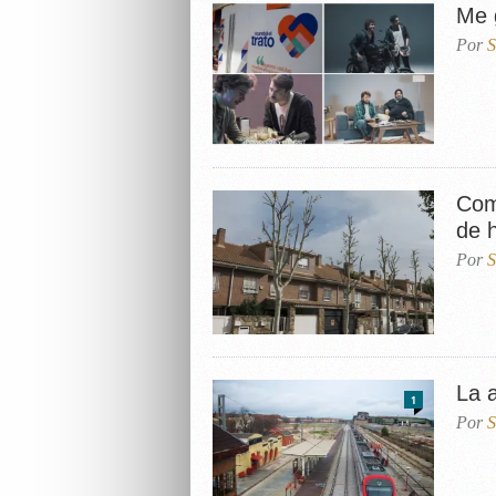
Me 
Por
S
Com
de 
Por
S
La 
1
Por
S