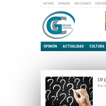
GETAFE
OPINIÓN
SECCIONES
EDICIÓ
OPINIÓN
ACTUALIDAD
CULTURA
A FIN DE CUENTAS
POLÍTICA
PALABRA DE CONCEJAL
ECONOMÍA
LA PIEDRA DE SÍSIFO
SOCIEDAD
EL SACAPUNTAS
BREVES
19 
TODAS LAS BANDERAS
Por
S
ROTAS
EL RINCÓN DEL LECTOR