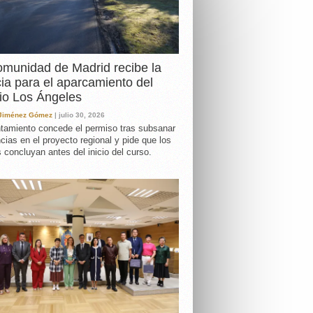
DA
munidad de Madrid recibe la
cia para el aparcamiento del
io Los Ángeles
 Jiménez Gómez
| julio 30, 2026
tamiento concede el permiso tras subsanar
ncias en el proyecto regional y pide que los
s concluyan antes del inicio del curso.