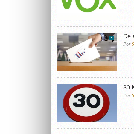
De 
1
Por
S
30 
Por
S