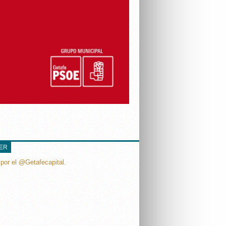
TER
por el @Getafecapital.