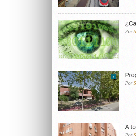
¿Ca
Por
S
Pro
2
Por
S
A to
Por
S