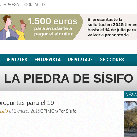
N IMPRESA
CONTACTO
DEPORTES
ENTREVISTA
REPORTAJE
SECCIONES
FOTONOTICIA
LA PIEDRA DE SÍSIFO
EL AULA SIN MUROS
LOOK TOTAL
MÁS 
RINCÓN PSICOLÓGIC
preguntas para el 19
TRIBUNA CON ACEN
ísifo
el 2 enero, 2019
OPINIÓN/Por Sísifo
EL RINCÓN DE ACOE
RUTA DE LA MEMORIA
LA VOZ DE LA