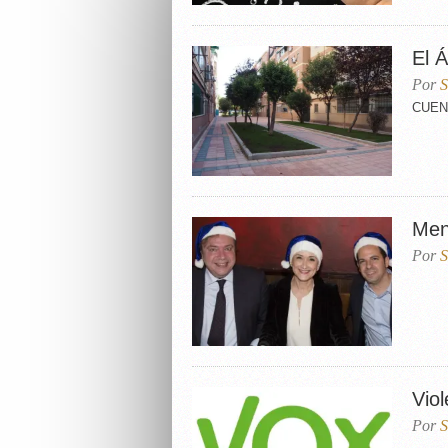
El 
Por
S
CUENT
Men
Por
S
Viol
Por
S