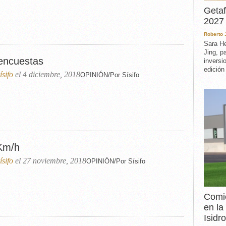
Getaf
2027 
Roberto
Sara He
Jing, p
encuestas
inversi
edición
ísifo
el 4 diciembre, 2018
OPINIÓN/Por Sísifo
Km/h
ísifo
el 27 noviembre, 2018
OPINIÓN/Por Sísifo
Comie
en la
Isidro