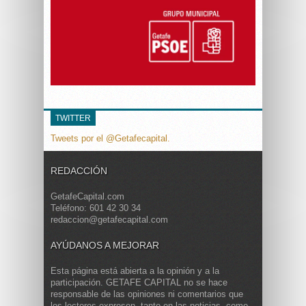
TWITTER
Tweets por el @Getafecapital.
REDACCIÓN
GetafeCapital.com
Teléfono: 601 42 30 34
redaccion@getafecapital.com
AYÚDANOS A MEJORAR
Esta página está abierta a la opinión y a la
participación. GETAFE CAPITAL no se hace
responsable de las opiniones ni comentarios que
los lectores expresen, tanto en las noticias, como