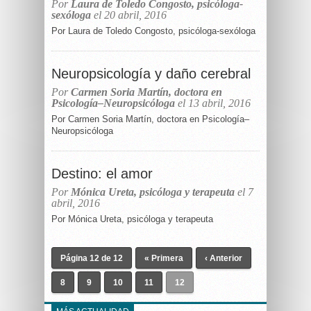
Por
Laura de Toledo Congosto, psicóloga-
sexóloga
el 20 abril, 2016
Por Laura de Toledo Congosto, psicóloga-sexóloga
Neuropsicología y daño cerebral
Por
Carmen Soria Martín, doctora en
Psicología–Neuropsicóloga
el 13 abril, 2016
Por Carmen Soria Martín, doctora en Psicología–
Neuropsicóloga
Destino: el amor
Por
Mónica Ureta, psicóloga y terapeuta
el 7
abril, 2016
Por Mónica Ureta, psicóloga y terapeuta
Página 12 de 12
« Primera
‹ Anterior
8
9
10
11
12