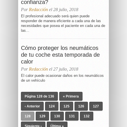
confianza?
Por
Redacción
el 28 julio, 2018
El profesional adecuado será quien puede
responder de manera eficiente a cada una de las
necesidades que posea el paciente en cada una de
las...
Cómo proteger los neumáticos
de tu coche esta temporada de
calor
Por
Redacción
el 27 julio, 2018
El calor puede ocasionar daños en los neumáticos
de un vehículo
Página 128 de 136
« Primera
‹ Anterior
124
125
126
127
128
129
130
131
132
Siguiente ›
Última »