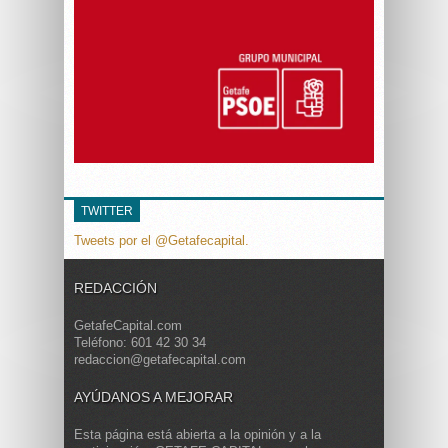
TWITTER
Tweets por el @Getafecapital.
REDACCIÓN
GetafeCapital.com
Teléfono: 601 42 30 34
redaccion@getafecapital.com
AYÚDANOS A MEJORAR
Esta página está abierta a la opinión y a la