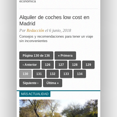
económica
Alquiler de coches low cost en
Madrid
Por
Redacción
el 6 junio, 2018
Consejos y recomendaciones para tener un viaje
sin inconvenientes
Página 130 de 136
« Primera
‹ Anterior
126
127
128
129
130
131
132
133
134
Siguiente ›
Última »
MÁS ACTUALIDAD