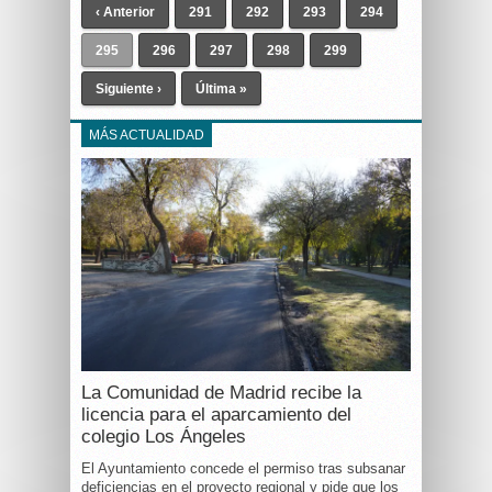
‹ Anterior
291
292
293
294
295
296
297
298
299
Siguiente ›
Última »
MÁS ACTUALIDAD
La Comunidad de Madrid recibe la
licencia para el aparcamiento del
colegio Los Ángeles
El Ayuntamiento concede el permiso tras subsanar
deficiencias en el proyecto regional y pide que los