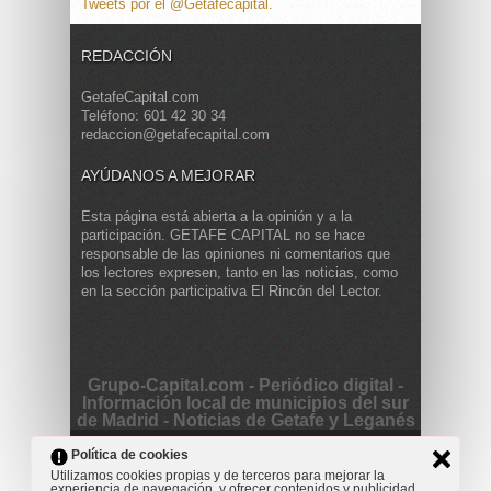
Tweets por el @Getafecapital.
REDACCIÓN
GetafeCapital.com
Teléfono: 601 42 30 34
redaccion@getafecapital.com
AYÚDANOS A MEJORAR
Esta página está abierta a la opinión y a la
participación. GETAFE CAPITAL no se hace
responsable de las opiniones ni comentarios que
los lectores expresen, tanto en las noticias, como
en la sección participativa El Rincón del Lector.
Grupo-Capital.com - Periódico digital -
Información local de municipios del sur
de Madrid - Noticias de Getafe y Leganés
Copyright © 2013 Getafe Capital. Powered by
Grodmar
Política de cookies
Project
Utilizamos cookies propias y de terceros para mejorar la
experiencia de navegación, y ofrecer contenidos y publicidad