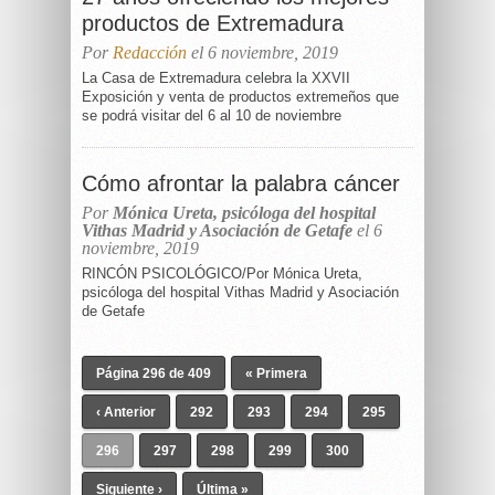
productos de Extremadura
Por
Redacción
el 6 noviembre, 2019
La Casa de Extremadura celebra la XXVII
Exposición y venta de productos extremeños que
se podrá visitar del 6 al 10 de noviembre
Cómo afrontar la palabra cáncer
Por
Mónica Ureta, psicóloga del hospital
Vithas Madrid y Asociación de Getafe
el 6
noviembre, 2019
RINCÓN PSICOLÓGICO/Por Mónica Ureta,
psicóloga del hospital Vithas Madrid y Asociación
de Getafe
Página 296 de 409
« Primera
‹ Anterior
292
293
294
295
296
297
298
299
300
Siguiente ›
Última »