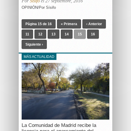
Por
Sísifo
el 27 septiembre, 2016
OPINIÓN/Por Sísifo
Página 15 de 16
« Primera
‹ Anterior
11
12
13
14
15
16
Siguiente ›
MÁS ACTUALIDAD
La Comunidad de Madrid recibe la