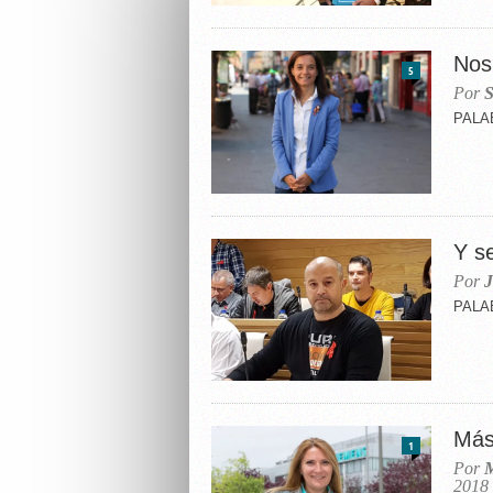
Nos
5
Por
S
PALAB
Y se
Por
J
PALAB
Más
1
Por
M
2018