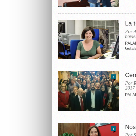
La 
Por
A
novie
PALAB
Getaf
Cerc
2
Por
R
2017
PALAB
Nos
1
Por
S