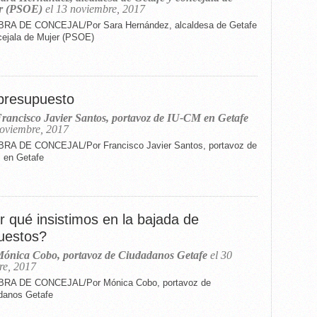
r (PSOE)
el 13 noviembre, 2017
RA DE CONCEJAL/Por Sara Hernández, alcaldesa de Getafe
cejala de Mujer (PSOE)
presupuesto
rancisco Javier Santos, portavoz de IU-CM en Getafe
noviembre, 2017
RA DE CONCEJAL/Por Francisco Javier Santos, portavoz de
 en Getafe
r qué insistimos en la bajada de
uestos?
ónica Cobo, portavoz de Ciudadanos Getafe
el 30
re, 2017
RA DE CONCEJAL/Por Mónica Cobo, portavoz de
danos Getafe