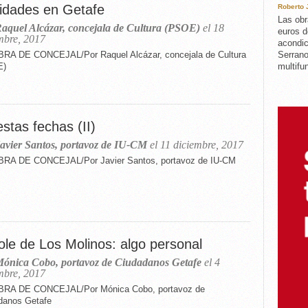
idades en Getafe
Roberto
Las obr
aquel Alcázar, concejala de Cultura (PSOE)
el 18
euros d
mbre, 2017
acondic
Serrano
RA DE CONCEJAL/Por Raquel Alcázar, concejala de Cultura
multifun
E)
stas fechas (II)
avier Santos, portavoz de IU-CM
el 11 diciembre, 2017
RA DE CONCEJAL/Por Javier Santos, portavoz de IU-CM
ole de Los Molinos: algo personal
ónica Cobo, portavoz de Ciudadanos Getafe
el 4
mbre, 2017
RA DE CONCEJAL/Por Mónica Cobo, portavoz de
danos Getafe