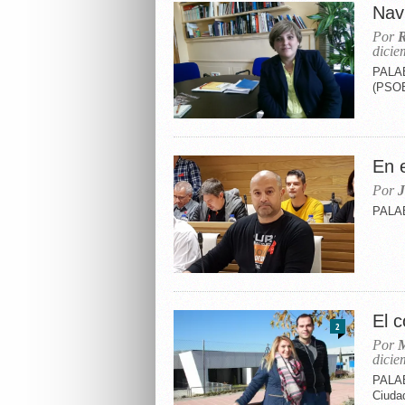
Nav
Por
R
dicie
PALAB
(PSO
En e
Por
J
PALAB
El c
2
Por
M
dicie
PALAB
Ciuda