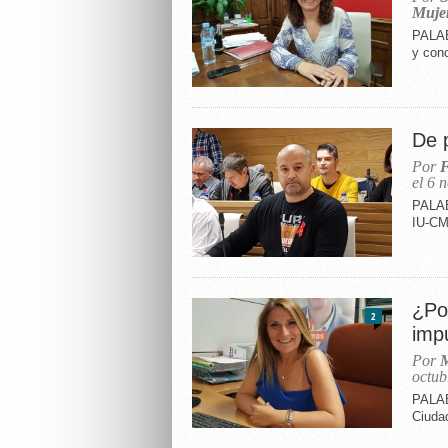
Muje
PALAB
y con
De 
Por
F
el 6 
PALAB
IU-CM
¿Po
2
imp
Por
M
octub
PALAB
Ciuda