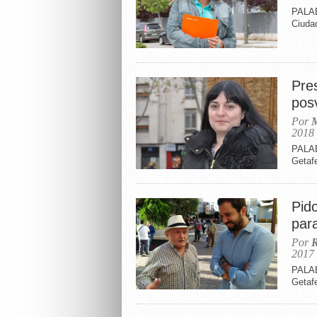
PALAB
Ciuda
Pre
pos
Por
M
2018
PALAB
Getaf
Pid
par
Por
R
2017
PALAB
Getaf