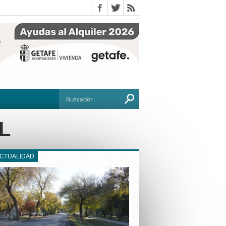
L
ACTUALIDAD
O
TO
G