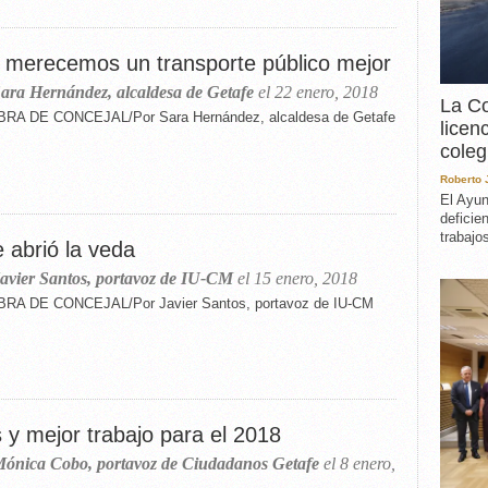
EXPERIENCIA
IN MEMORIAM
 merecemos un transporte público mejor
MEMORIA RECUPERA
ara Hernández, alcaldesa de Getafe
el 22 enero, 2018
UN MINUTO EN EL
La Co
MUSEO
RA DE CONCEJAL/Por Sara Hernández, alcaldesa de Getafe
licen
VARIOS
coleg
Roberto
El Ayun
deficie
trabajo
 abrió la veda
avier Santos, portavoz de IU-CM
el 15 enero, 2018
RA DE CONCEJAL/Por Javier Santos, portavoz de IU-CM
 y mejor trabajo para el 2018
ónica Cobo, portavoz de Ciudadanos Getafe
el 8 enero,