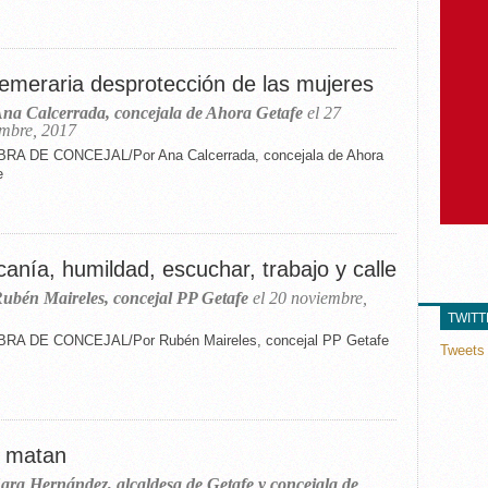
temeraria desprotección de las mujeres
na Calcerrada, concejala de Ahora Getafe
el 27
mbre, 2017
RA DE CONCEJAL/Por Ana Calcerrada, concejala de Ahora
e
anía, humildad, escuchar, trabajo y calle
ubén Maireles, concejal PP Getafe
el 20 noviembre,
TWIT
RA DE CONCEJAL/Por Rubén Maireles, concejal PP Getafe
Tweets 
 matan
ara Hernández, alcaldesa de Getafe y concejala de