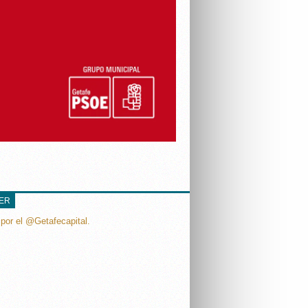
TER
por el @Getafecapital.