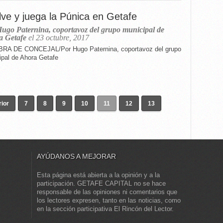
lve y juega la Púnica en Getafe
ugo Paternina, coportavoz del grupo municipal de
a Getafe
el 23 octubre, 2017
RA DE CONCEJAL/Por Hugo Paternina, coportavoz del grupo
ipal de Ahora Getafe
rior
7
8
9
10
11
12
13
AYÚDANOS A MEJORAR
Esta página está abierta a la opinión y a la
participación. GETAFE CAPITAL no se hace
responsable de las opiniones ni comentarios que
los lectores expresen, tanto en las noticias, como
en la sección participativa El Rincón del Lector.