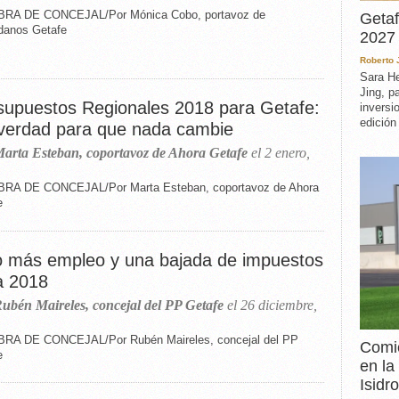
RA DE CONCEJAL/Por Mónica Cobo, portavoz de
Getaf
danos Getafe
2027 
Roberto
Sara He
Jing, p
supuestos Regionales 2018 para Getafe:
inversi
edición
verdad para que nada cambie
arta Esteban, coportavoz de Ahora Getafe
el 2 enero,
RA DE CONCEJAL/Por Marta Esteban, coportavoz de Ahora
e
o más empleo y una bajada de impuestos
a 2018
ubén Maireles, concejal del PP Getafe
el 26 diciembre,
RA DE CONCEJAL/Por Rubén Maireles, concejal del PP
Comie
e
en la
Isidro