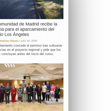
DA
munidad de Madrid recibe la
cia para el aparcamiento del
io Los Ángeles
 Jiménez Gómez
| julio 30, 2026
tamiento concede el permiso tras subsanar
ncias en el proyecto regional y pide que los
s concluyan antes del inicio del curso.