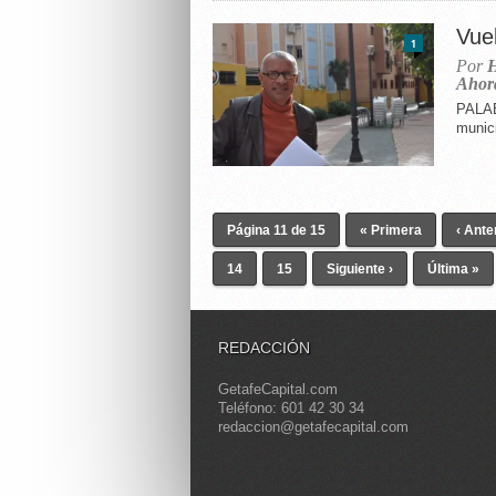
Vue
1
Por
H
Ahor
PALAB
munic
Página 11 de 15
« Primera
‹ Ante
14
15
Siguiente ›
Última »
REDACCIÓN
GetafeCapital.com
Teléfono: 601 42 30 34
redaccion@getafecapital.com