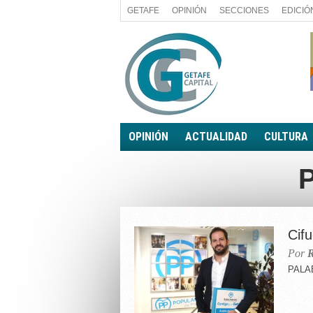
GETAFE
OPINIÓN
SECCIONES
EDICIÓ
OPINIÓN
ACTUALIDAD
CULTURA
A FIN DE CUENTAS
POLÍTICA
PALABRA DE CONCEJAL
ECONOMÍA
LA PIEDRA DE SÍSIFO
SOCIEDAD
EL SACAPUNTAS
BREVES
Cif
TODAS LAS BANDERAS
Por
R
ROTAS
PALAB
EL RINCÓN DEL LECTOR