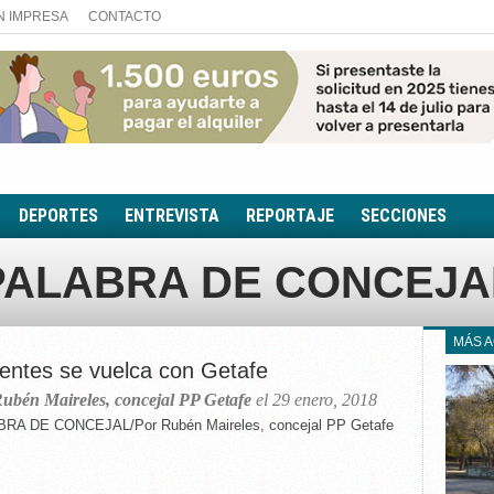
N IMPRESA
CONTACTO
DEPORTES
ENTREVISTA
REPORTAJE
SECCIONES
FOTONOTICIA
PALABRA DE CONCEJA
EL AULA SIN MUROS
LOOK TOTAL
MÁS 
RINCÓN PSICOLÓGIC
uentes se vuelca con Getafe
TRIBUNA CON ACEN
ubén Maireles, concejal PP Getafe
el 29 enero, 2018
EL RINCÓN DE ACOE
RA DE CONCEJAL/Por Rubén Maireles, concejal PP Getafe
RUTA DE LA MEMORIA
LA VOZ DE LA