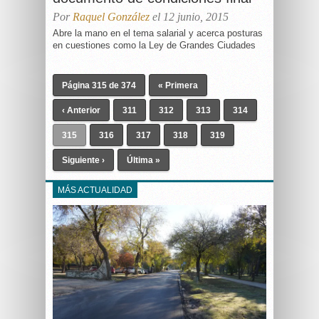
Por
Raquel González
el 12 junio, 2015
Abre la mano en el tema salarial y acerca posturas
en cuestiones como la Ley de Grandes Ciudades
Página 315 de 374
« Primera
‹ Anterior
311
312
313
314
315
316
317
318
319
Siguiente ›
Última »
MÁS ACTUALIDAD