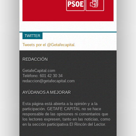
TWITTER
Tweets por el @Getafecapital.
REDACCIÓN
GetafeCapital.com
Teléfono: 601 42 30 34
redaccion@getafecapital.com
AYÚDANOS A MEJORAR
Esta página está abierta a la opinión y a la
participación. GETAFE CAPITAL no se hace
responsable de las opiniones ni comentarios que
los lectores expresen, tanto en las noticias, como
en la sección participativa El Rincón del Lector.