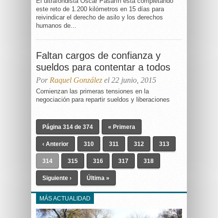
El ultrafondista Óscar Pasarín está completando
este reto de 1.200 kilómetros en 15 días para
reivindicar el derecho de asilo y los derechos
humanos de...
Faltan cargos de confianza y
sueldos para contentar a todos
Por
Raquel González
el 22 junio, 2015
Comienzan las primeras tensiones en la
negociación para repartir sueldos y liberaciones
Página 314 de 374
« Primera
‹ Anterior
310
311
312
313
314
315
316
317
318
Siguiente ›
Última »
MÁS ACTUALIDAD