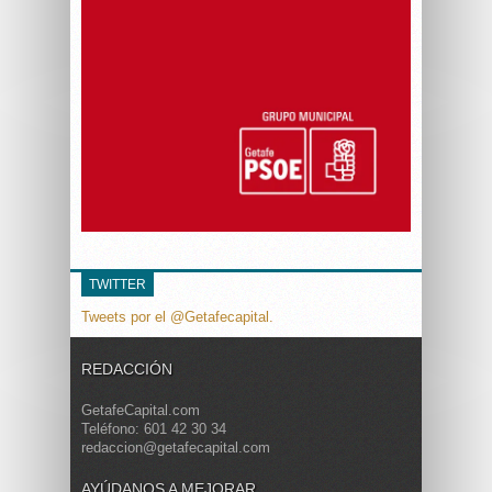
TWITTER
Tweets por el @Getafecapital.
REDACCIÓN
GetafeCapital.com
Teléfono: 601 42 30 34
redaccion@getafecapital.com
AYÚDANOS A MEJORAR