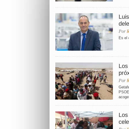
Lui
del
Por
R
Es el 
Los
pró
Por
R
Getafe
PSOE, 
acoger
Los 
cele