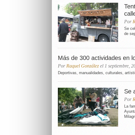
Ten
call
Por
R
Se cel
de se
Más de 300 actividades en lo
Por
Raquel González
el 1 septiembre, 2
Deportivas, manualidades, culturales, artíst
Se 
Por
R
La fam
Ayunt
Milagr