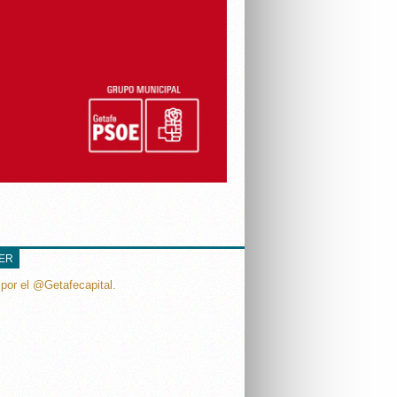
TER
por el @Getafecapital.