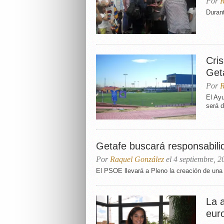
Por
R
Durant
Cris
Get
Por
R
El Ayu
será d
Getafe buscará responsabili
Por
Raquel González
el 4 septiembre, 2
El PSOE llevará a Pleno la creación de una 
La 
eur