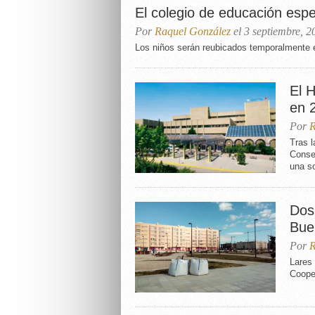
El colegio de educación espec
Por
Raquel González
el 3 septiembre, 2
Los niños serán reubicados temporalmente e
El 
en 
Por
R
Tras l
Conse
una so
Dos
Bue
Por
R
Lares
Coope