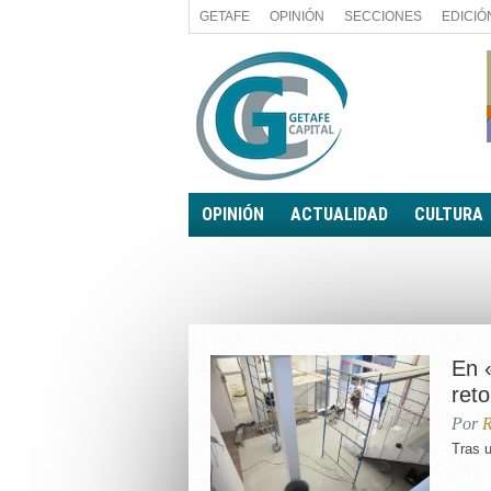
GETAFE
OPINIÓN
SECCIONES
EDICIÓ
OPINIÓN
ACTUALIDAD
CULTURA
A FIN DE CUENTAS
POLÍTICA
PALABRA DE CONCEJAL
ECONOMÍA
LA PIEDRA DE SÍSIFO
SOCIEDAD
EL SACAPUNTAS
BREVES
En 
TODAS LAS BANDERAS
ret
ROTAS
Por
R
EL RINCÓN DEL LECTOR
Tras u