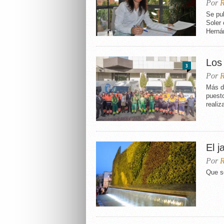
Por
R
Se pu
Soler 
Herná
Los
3
Por
R
Más d
puesto
realiz
El j
Por
R
Que s