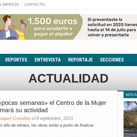
N IMPRESA
CONTACTO
DEPORTES
ENTREVISTA
REPORTAJE
SECCIONES
FOTONOTICIA
ACTUALIDAD
EL AULA SIN MUROS
LOOK TOTAL
MÁS 
RINCÓN PSICOLÓGIC
«pocas semanas» el Centro de la Mujer
TRIBUNA CON ACEN
omará su actividad
EL RINCÓN DE ACOE
aquel González
el 8 septiembre, 2015
RUTA DE LA MEMORIA
n año de retraso, las obras están a punto de finalizar
LA VOZ DE LA