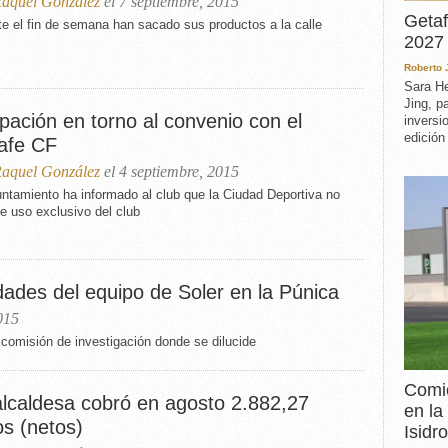
aquel González
el 7 septiembre, 2015
Getaf
e el fin de semana han sacado sus productos a la calle
2027 
Roberto
Sara He
Jing, p
pación en torno al convenio con el
inversi
edición
afe CF
aquel González
el 4 septiembre, 2015
ntamiento ha informado al club que la Ciudad Deportiva no
e uso exclusivo del club
dades del equipo de Soler en la Púnica
015
comisión de investigación donde se dilucide
Comie
alcaldesa cobró en agosto 2.882,27
en la
os (netos)
Isidro