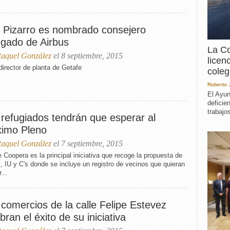
EXPERIENCIA
IN MEMORIAM
s Pizarro es nombrado consejero
MEMORIA RECUPERA
egado de Airbus
UN MINUTO EN EL
La Co
MUSEO
aquel González
el 8 septiembre, 2015
licen
VARIOS
director de planta de Getafe
coleg
Roberto
El Ayun
deficie
trabajo
 refugiados tendrán que esperar al
ximo Pleno
aquel González
el 7 septiembre, 2015
 Coopera es la principal iniciativa que recoge la propuesta de
IU y C's donde se incluye un registro de vecinos que quieran
...
comercios de la calle Felipe Estevez
bran el éxito de su iniciativa