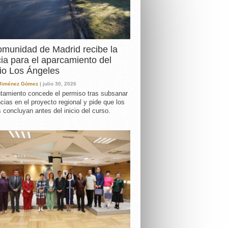
DA
munidad de Madrid recibe la
cia para el aparcamiento del
io Los Ángeles
 Jiménez Gómez
| julio 30, 2026
tamiento concede el permiso tras subsanar
ncias en el proyecto regional y pide que los
s concluyan antes del inicio del curso.